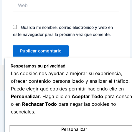
Web
Guarda mi nombre, correo electrónico y web en
este navegador para la próxima vez que comente.
F
T
G
P
Respetamos su privacidad
Todos los derechos reservados ©
a
w
o
i
2026 | REDEMPTIO
Las cookies nos ayudan a mejorar su experiencia,
c
i
o
n
e
t
g
t
ofrecer contenido personalizado y analizar el tráfico.
b
t
l
e
o
e
e
r
Puede elegir qué cookies permitir haciendo clic en
o
r
-
e
k
p
s
Personalizar
. Haga clic en
Aceptar Todo
para consent
-
l
t
f
u
o en
Rechazar Todo
para negar las cookies no
s
-
esenciales.
g